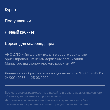
Курсы
Поступающим
Личный кабинет
Версия для слабовидящих
АНО ДПО «Интеллект» входит в реестр социально-
ориентированных некоммерческих организаций
Министерства экономического развития РФ
Лицензия на образовательную деятельность № Л035-01211-
24/00240233 от 25.03.2022
Все материалы, размещенные на сайте и в системе дистанционного
обучения, защищены авторским правом.
Частичное или полное копирование материалов сайта без
письменного разрешения администрации сайта запрещено!