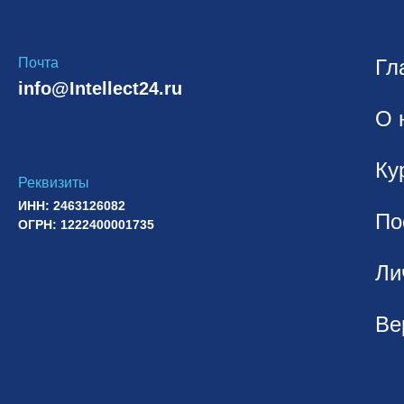
Почта
Гл
info@Intellect24.ru
О 
Ку
Реквизиты
ИНН: 2463126082
По
ОГРН: 1222400001735
Ли
Ве