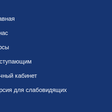
авная
нас
рсы
ступающим
чный кабинет
рсия для слабовидящих