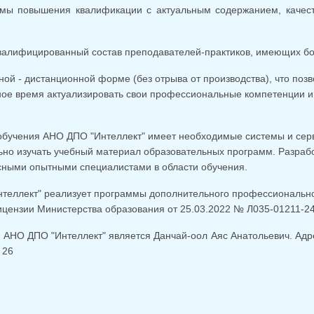
мы повышения квалификации с актуальным содержанием, качест
валифицированный состав преподавателей-практиков, имеющих бо
ной - дистанционной форме (без отрыва от производства), что поз
ое время актуализировать свои профессиональные компетенции и 
бучения АНО ДПО "Интеллект" имеет необходимые системы и сер
но изучать учебный материал образовательных программ. Разрабо
сными опытными специалистами в области обучения.
теллект" реализует программы дополнительного профессионально
ицензии Министерства образования от 25.03.2022 № Л035-01211-2
АНО ДПО "Интеллект" является Данчай-оол Аяс Анатольевич. Адрес:
 26