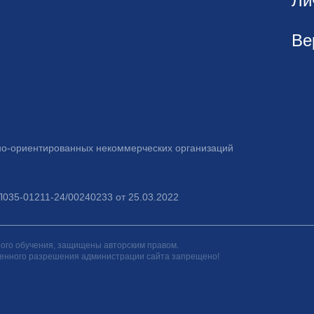
Ли
Ве
но-ориентированных некоммерческих организаций
035-01211-24/00240233 от 25.03.2022
ного обучения, защищены авторским правом.
менного разрешения администрации сайта запрещено!