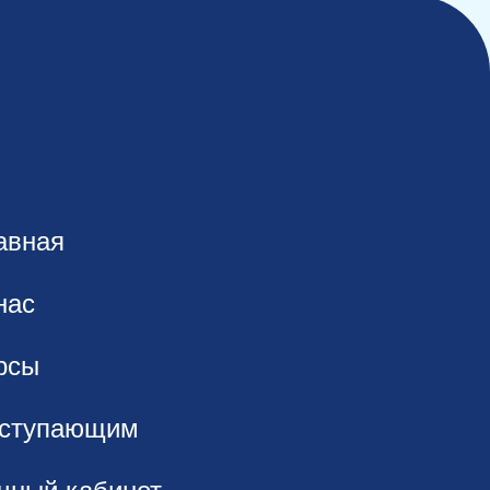
авная
нас
рсы
ступающим